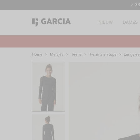
✓ GR
NIEUW
DAMES
Home
>
Meisjes
>
Teens
>
T-shirts en tops
>
Longslee