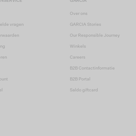
NSERVICE
GARCIA
Over ons
elde vragen
GARCIA Stories
orwaarden
Our Responsible Journey
ing
Winkels
eren
Careers
B2B Contactinformatie
ount
B2B Portal
el
Saldo giftcard