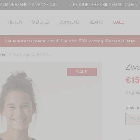
ATIS VERZENDING VANAF €50
✓ RETOURNEREN BINNEN 30 DAGEN
HEREN
MEISJES
JONGENS
JEANS
SALE
Nieuwe items toegevoegd! Shop tot 50% korting:
Dames
|
Heren
ves
>
Garcia ge 52003 1755
Zwa
€15
Origine
Kies m
128/13