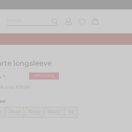
rte longsleeve
.-
49% korting
le prijs: €29.99
aat
4
140/146
152/158
164/170
176