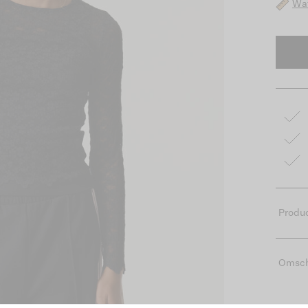
Wat
Produc
Omsch