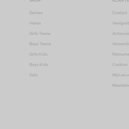
SHOP
KLANTE
Dames
Contact
Heren
Veelgest
Girls Teens
Actievo
Boys Teens
Verzend
Girls Kids
Retourn
Boys Kids
Cookies
Sale
Mijn acc
Maattab