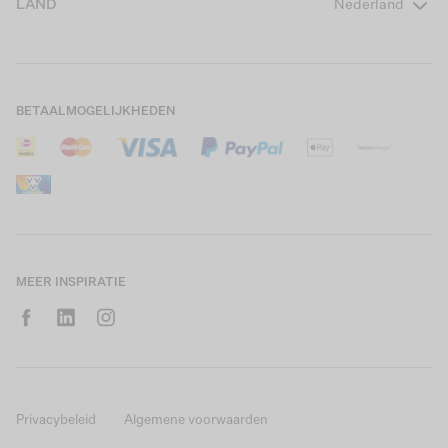
LAND
Nederland
Boys Teens
Actievoorwaarden
GARCIA Stories
Girls Kids
Verzending
Our Responsible Journey
Boys Kids
Retourneren
Winkels
BETAALMOGELIJKHEDEN
Sale
Cookies
Careers
Mijn account
B2B Contactinformatie
Maattabel
B2B Portal
Saldo giftcard
MEER INSPIRATIE
Privacybeleid
Algemene voorwaarden