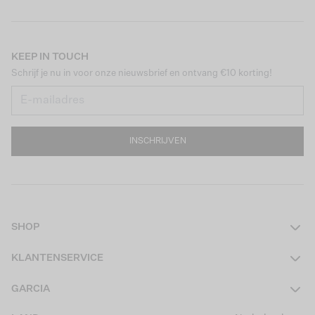
KEEP IN TOUCH
Schrijf je nu in voor onze nieuwsbrief en ontvang €10 korting!
INSCHRIJVEN
SHOP
Dames
KLANTENSERVICE
Heren
Contact
GARCIA
Girls Teens
Veelgestelde vragen
Over ons