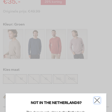
€35.-
29% korting
Originele prijs: €49.99
Kleur: Groen
Kies maat
S
M
L
XL
XXL
XXXL
Wat is mijn maat?
NOT IN THE NETHERLANDS?