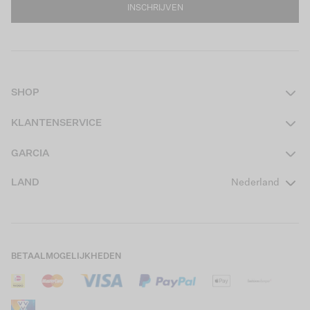
INSCHRIJVEN
SHOP
Dames
KLANTENSERVICE
Heren
Contact
GARCIA
Girls Teens
Veelgestelde vragen
Over ons
LAND
Nederland
Boys Teens
Actievoorwaarden
GARCIA Stories
Girls Kids
Verzending
Our Responsible Journey
Boys Kids
Retourneren
Winkels
BETAALMOGELIJKHEDEN
Sale
Cookies
Careers
Mijn account
B2B Contactinformatie