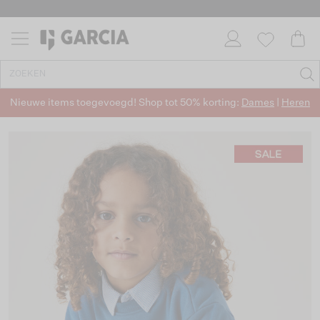
Nieuwe items toegevoegd! Shop tot 50% korting:
Dames
|
Heren