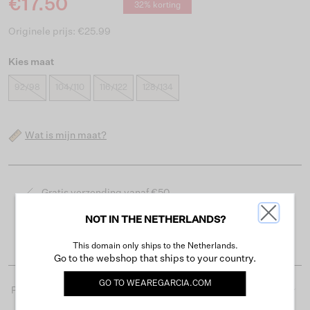
€17.50
32% korting
Originele prijs: €25.99
Kies maat
92/98
104/110
116/122
128/134
Wat is mijn maat?
Gratis verzending vanaf €50
Levertijd 2-3 werkdagen
NOT IN THE NETHERLANDS?
Gemakkelijk retourneren binnen 30 dagen
This domain only ships to the Netherlands.
Go to the webshop that ships to your country.
GO TO
WEAREGARCIA.COM
Productdetails