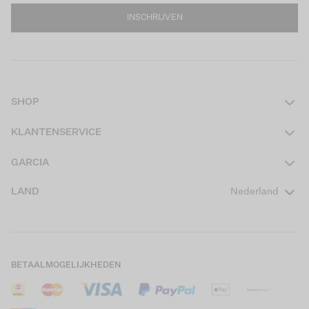
INSCHRIJVEN
SHOP
Dames
KLANTENSERVICE
Heren
Contact
GARCIA
Girls Teens
Veelgestelde vragen
Over ons
LAND
Nederland
Boys Teens
Actievoorwaarden
GARCIA Stories
Girls Kids
Verzending
Our Responsible Journey
Boys Kids
Retourneren
Winkels
BETAALMOGELIJKHEDEN
Sale
Cookies
Careers
Mijn account
B2B Contactinformatie