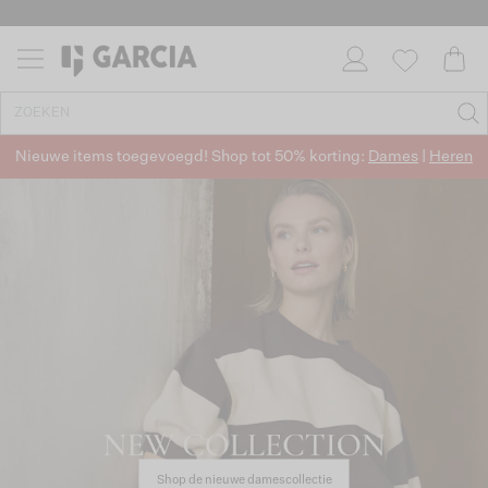
Nieuwe items toegevoegd! Shop tot 50% korting:
Dames
|
Heren
Shop de nieuwe damescollectie