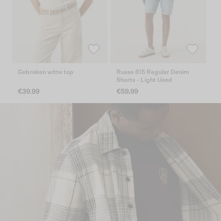
Gebroken witte top
Russo 615 Regular Denim
T-
Shorts - Light Used
€39.99
€59.99
€