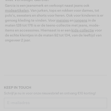
Garcia is een jeansmerk en verkoopt naast jeans ook
modeartikelen
. Van jurken, tops en rokken voor dames, tot
polo's, sweaters en shorts voor heren. Ook voor kinderen is er
genoeg kleding te vinden. Voor
meisjes
en
jongens
in de
maten 128 tot 176 is er de teens-collectie met jeans, mode-
items en accessoires. Hiernaast is er een
kids-collectie
voor
de echte kleintjes in de maten 92 tot 134, van de leeftijd van
ongeveer 2 jaar.
KEEP IN TOUCH
Schrijf je nu in voor onze nieuwsbrief en ontvang €10 korting!