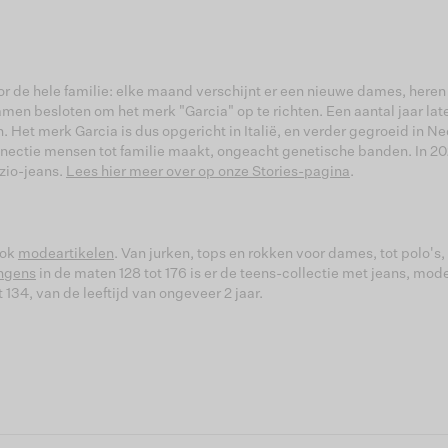
 de hele familie: elke maand verschijnt er een nieuwe dames, heren en
 samen besloten om het merk "Garcia" op te richten. Een aantal jaar l
 Het merk Garcia is dus opgericht in Italië, en verder gegroeid in N
nnectie mensen tot familie maakt, ongeacht genetische banden. In 202
zio-jeans.
Lees hier meer over op onze Stories-pagina
.
ook
modeartikelen
. Van jurken, tops en rokken voor dames, tot polo's
ngens
in de maten 128 tot 176 is er de teens-collectie met jeans, mod
 134, van de leeftijd van ongeveer 2 jaar.