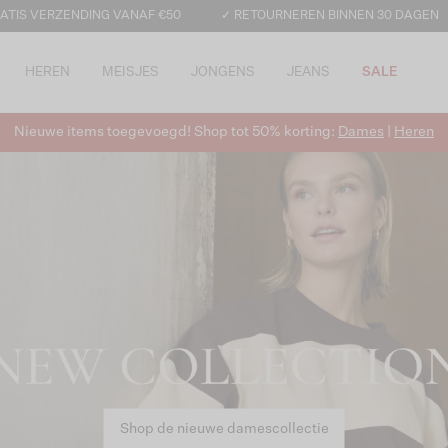
ATIS VERZENDING VANAF €50
✓ RETOURNEREN BINNEN 30 DAGEN
HEREN
MEISJES
JONGENS
JEANS
SALE
Nieuwe items toegevoegd! Shop tot 50% korting:
Dames
|
Heren
Shop de nieuwe damescollectie