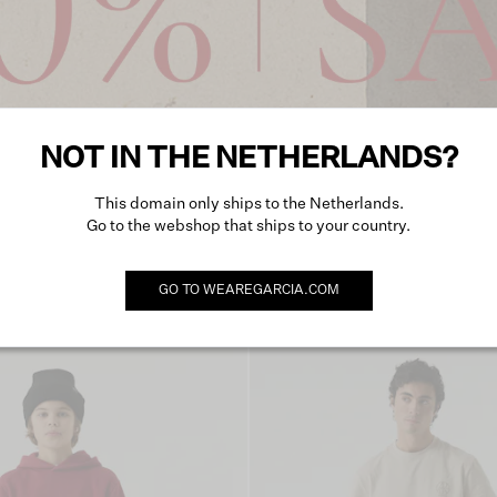
Dames
Heren
Meisjes
Jongens
NOT IN THE NETHERLANDS?
This domain only ships to the Netherlands.
Go to the webshop that ships to your country.
Shop per categorie
GO TO
WEAREGARCIA.COM