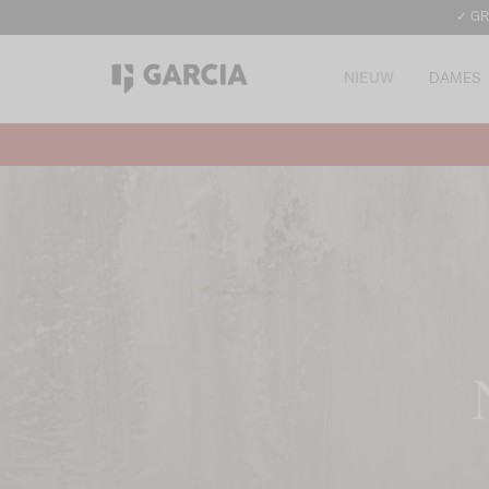
✓ GR
NIEUW
DAMES